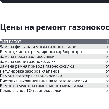
Цены на ремонт газонокос
ТИП РАБОТ
Ц
Замена фильтра и масла газонокосилки
о
Ремонт, чистка, регулировка карбюратора
о
Замена ножа газонокосилки
о
Замена свечи газонокосилки
о
Замена ремня привода газонокосилки
о
Регулировка зазоров клапанов
о
Ремонт стартера газонокосилки
о
Рихтовка, выравнивание вала газонокосилки
о
Ремонт редуктора самоходного механизма
о
Комплексное ТО газонокосилки
о