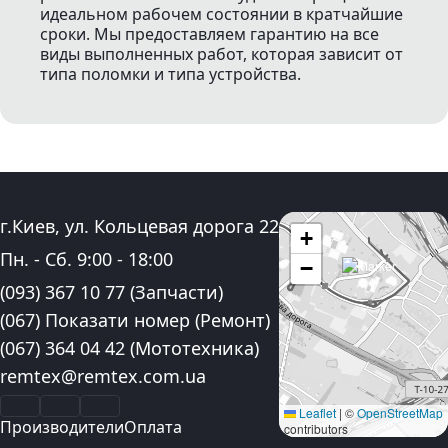
идеальном рабочем состоянии в кратчайшие
сроки. Мы предоставляем гарантию на все
виды выполненных работ, которая зависит от
типа поломки и типа устройства.
Адрес:
г.Киев, ул. Кольцевая дорога 22
+
График работы:
Пн. - Сб.
9:00
-
18:00
−
Контактные номера телефона:
(093) 367 10 77
(Запчасти)
(067) Показати номер
(Ремонт)
(067) 364 04 42
(Мототехника)
Электронная почта:
remtex@remtex.com.ua
Facebook
Instagram
YouTube
Leaflet
|
©
OpenStreetMap
Производители
Оплата
contributors