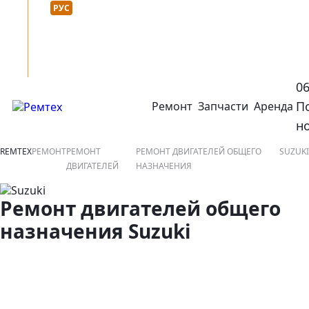
Язык сайта :
нтакты
УКР
РУС
0
П
Ремонт
Запчасти
Аренда
открыть или закрыть навигационное меню
ко
н
REMTEX
РЕМОНТ
РЕМОНТ
РЕМОНТ ДВИГАТЕЛЕЙ ОБЩЕГО
SUZUKI
ДВИГАТЕЛЕЙ
НАЗНАЧЕНИЯ
Ремонт двигателей общего
назначения Suzuki