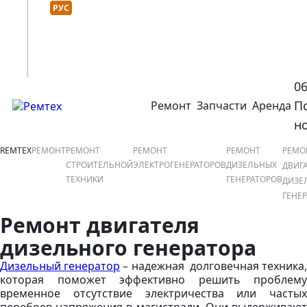
Язык сайта :
нтакты
УКР
РУС
0
П
Ремонт
Запчасти
Аренда
открыть или закрыть навигационное меню
ко
н
REMTEX
РЕМОНТ
РЕМОНТ
РЕМОНТ
РЕМОНТ
РЕМО
СТРОИТЕЛЬНОЙ
ЭЛЕКТРОГЕНЕРАТОРОВ
ДИЗЕЛЬНЫХ
ДВИГ
ТЕХНИКИ
ГЕНЕРАТОРОВ
ДИЗЕ
ГЕНЕР
Ремонт двигателя
дизельного генератора
Дизельный генератор
– надежная долговечная техника
которая поможет эффективно решить проблему
временное отсутствие электричества или частых