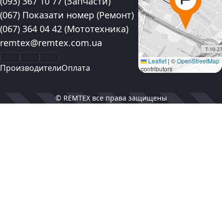
Контактные номера телефона:
(093) 367 10 77
(Запчасти)
(067) Показати номер
(Ремонт)
(067) 364 04 42
(Мототехника)
Электронная почта:
remtex@remtex.com.ua
Facebook
Instagram
YouTube
Leaflet
|
©
OpenStreetMap
Производители
Оплата
contributors
© REMTEX все права защищены