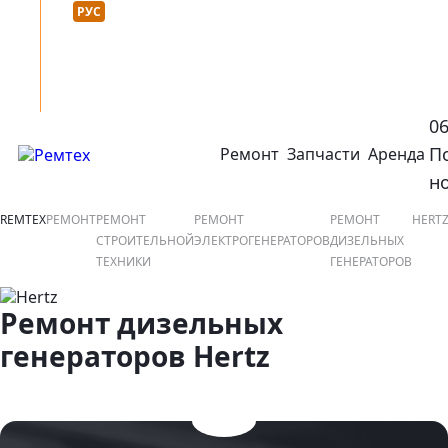
Язык сайта :
нтакты
УКР
РУС
0
П
Ремонт
Запчасти
Аренда
открыть или закрыть навигационное меню
ко
н
REMTEX
РЕМОНТ
РЕМОНТ
РЕМОНТ
РЕМОНТ
HERT
СТРОИТЕЛЬНОЙ
ЭЛЕКТРОГЕНЕРАТОРОВ
ДИЗЕЛЬНЫХ
ТЕХНИКИ
ГЕНЕРАТОРОВ
Ремонт дизельных
генераторов Hertz