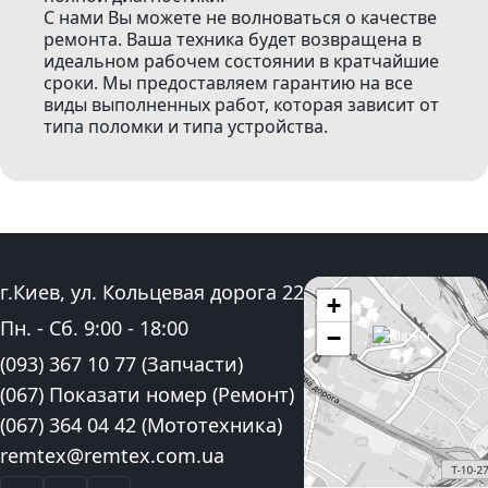
С нами Вы можете не волноваться о качестве
ремонта. Ваша техника будет возвращена в
идеальном рабочем состоянии в кратчайшие
сроки. Мы предоставляем гарантию на все
виды выполненных работ, которая зависит от
типа поломки и типа устройства.
Адрес:
г.Киев, ул. Кольцевая дорога 22
+
График работы:
Пн. - Сб.
9:00
-
18:00
−
Контактные номера телефона:
(093) 367 10 77
(Запчасти)
(067) Показати номер
(Ремонт)
(067) 364 04 42
(Мототехника)
Электронная почта:
remtex@remtex.com.ua
Facebook
Instagram
YouTube