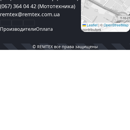
(067) 364 04 42
(Мототехника)
Электронная почта:
remtex@remtex.com.ua
Facebook
Instagram
YouTube
Leaflet
|
©
OpenStreetMap
Производители
Оплата
contributors
© REMTEX все права защищены