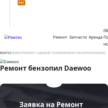
Язык сайта :
нтакты
УКР
РУС
0
П
Ремонт
Запчасти
Аренда
открыть или закрыть навигационное меню
ко
н
REMTEX
РЕМОНТ
РЕМОНТ САДОВОЙ ТЕХНИКИ
РЕМОНТ БЕНЗОПИЛ
DAEWOO
Ремонт бензопил Daewoo
Заявка на Ремонт