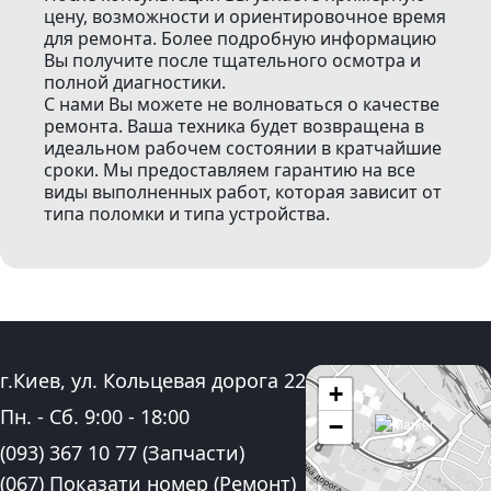
цену, возможности и ориентировочное время
для ремонта. Более подробную информацию
Вы получите после тщательного осмотра и
полной диагностики.
С нами Вы можете не волноваться о качестве
ремонта. Ваша техника будет возвращена в
идеальном рабочем состоянии в кратчайшие
сроки. Мы предоставляем гарантию на все
виды выполненных работ, которая зависит от
типа поломки и типа устройства.
Адрес:
г.Киев, ул. Кольцевая дорога 22
+
График работы:
Пн. - Сб.
9:00
-
18:00
−
Контактные номера телефона:
(093) 367 10 77
(Запчасти)
(067) Показати номер
(Ремонт)