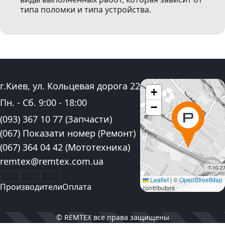
типа поломки и типа устройства.
Адрес:
г.Киев, ул. Кольцевая дорога 22
+
График работы:
Пн. - Сб.
9:00
-
18:00
−
Контактные номера телефона:
(093) 367 10 77
(Запчасти)
(067) Показати номер
(Ремонт)
(067) 364 04 42
(Мототехника)
Электронная почта:
remtex@remtex.com.ua
Facebook
Instagram
YouTube
Leaflet
|
©
OpenStreetMap
Производители
Оплата
contributors
© REMTEX все права защищены