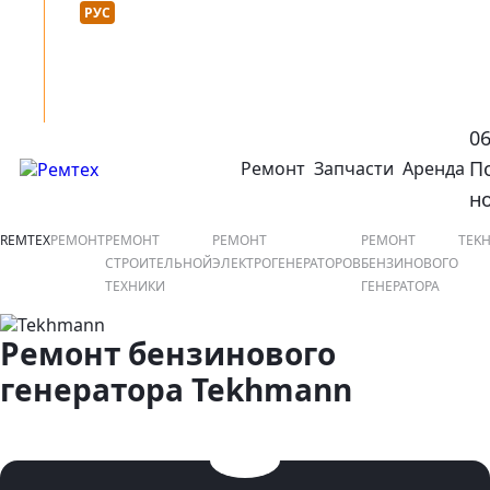
Язык сайта :
нтакты
УКР
РУС
0
П
Ремонт
Запчасти
Аренда
открыть или закрыть навигационное меню
ко
н
REMTEX
РЕМОНТ
РЕМОНТ
РЕМОНТ
РЕМОНТ
TEK
СТРОИТЕЛЬНОЙ
ЭЛЕКТРОГЕНЕРАТОРОВ
БЕНЗИНОВОГО
ТЕХНИКИ
ГЕНЕРАТОРА
Ремонт бензинового
генератора Tekhmann