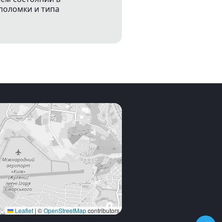
поломки и типа
Leaflet
|
©
OpenStreetMap
contributors