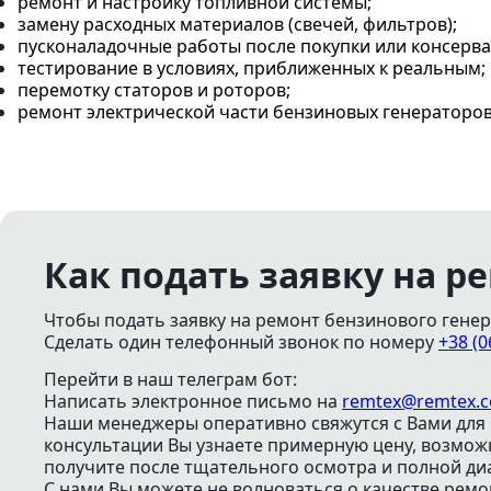
ремонт и настройку топливной системы;
замену расходных материалов (свечей, фильтров);
пусконаладочные работы после покупки или консерва
тестирование в условиях, приближенных к реальным;
перемотку статоров и роторов;
ремонт электрической части бензиновых генераторов
Как подать заявку на р
Чтобы подать заявку на ремонт бензинового генер
Сделать один телефонный звонок
по номеру
+38 (0
Перейти в наш телеграм бот:
Написать электронное письмо
на
remtex@remtex.
Наши менеджеры оперативно свяжутся с Вами для 
консультации Вы узнаете примерную цену, возмо
получите после тщательного осмотра и полной ди
С нами Вы можете не волноваться о качестве ремо