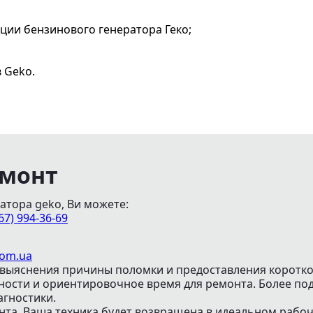
ции бензинового генератора Геко;
 Geko.
емонт
атора geko, Ви можете:
67) 994-36-69
com.ua
выяснения причины поломки и предоставления коротко
жности и ориентировочное время для ремонта. Более 
агностики.
нта. Ваша техника будет возвращена в идеальном рабо