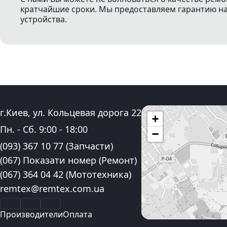
кратчайшие сроки. Мы предоставляем гарантию на 
устройства.
Адрес:
г.Киев, ул. Кольцевая дорога 22
+
График работы:
Пн. - Сб.
9:00
-
18:00
−
Контактные номера телефона:
(093) 367 10 77
(Запчасти)
(067) Показати номер
(Ремонт)
(067) 364 04 42
(Мототехника)
Электронная почта:
remtex@remtex.com.ua
Facebook
Instagram
YouTube
Производители
Оплата