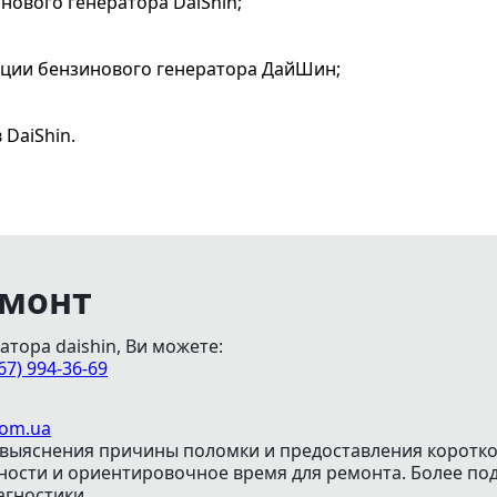
нового генератора DaiShin;
ации бензинового генератора ДайШин;
DaiShin.
емонт
тора daishin, Ви можете:
67) 994-36-69
com.ua
выяснения причины поломки и предоставления коротко
жности и ориентировочное время для ремонта. Более 
агностики.