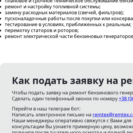
плановое и срочное техническое обслуживание бензи
ремонт и настройку топливной системы;
замену расходных материалов (свечей, фильтров);
пусконаладочные работы после покупки или консерв
тестирование в условиях, приближенных к реальным;
перемотку статоров и роторов;
ремонт электрической части бензиновых генераторов 
Как подать заявку на р
Чтобы подать заявку на ремонт бензинового генера
Сделать один телефонный звонок
по номеру
+38 (0
Перейти в наш телеграм бот:
Написать электронное письмо
на
remtex@remtex.
Наши менеджеры оперативно свяжутся с Вами для 
консультации Вы узнаете примерную цену, возмо
получите после тщательного осмотра и полной ди