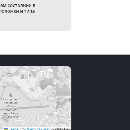
чем состоянии в
поломки и типа
Leaflet
|
©
OpenStreetMap
contributors