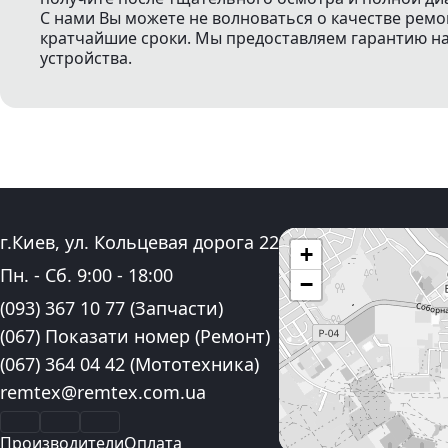
С нами Вы можете не волноваться о качестве ремо
кратчайшие сроки. Мы предоставляем гарантию на 
устройства.
Адрес:
г.Киев, ул. Кольцевая дорога 22
+
График работы:
Пн. - Сб.
9:00
-
18:00
−
Контактные номера телефона:
(093) 367 10 77
(Запчасти)
(067) Показати номер
(Ремонт)
(067) 364 04 42
(Мототехника)
Электронная почта:
remtex@remtex.com.ua
Facebook
Instagram
YouTube
Производители
Оплата