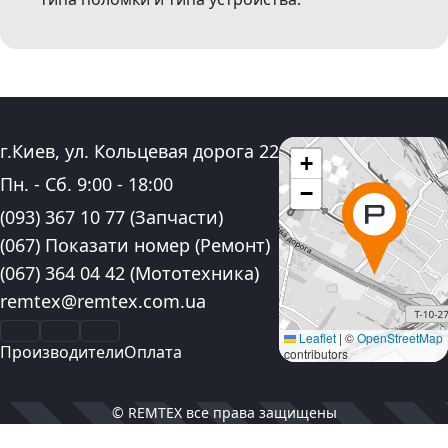
Адрес:
г.Киев, ул. Кольцевая дорога 22
+
График работы:
Пн. - Сб.
9:00
-
18:00
−
Контактные номера телефона:
(093) 367 10 77
(Запчасти)
(067) Показати номер
(Ремонт)
(067) 364 04 42
(Мототехника)
Электронная почта:
remtex@remtex.com.ua
Facebook
Instagram
YouTube
Leaflet
|
©
OpenStreetMap
Производители
Оплата
contributors
© REMTEX все права защищены