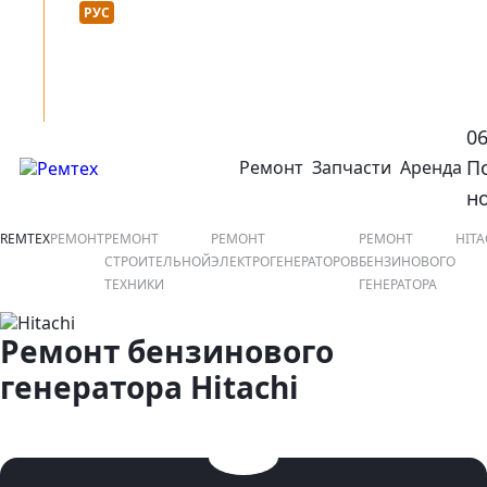
Язык сайта :
нтакты
УКР
РУС
0
П
Ремонт
Запчасти
Аренда
открыть или закрыть навигационное меню
ко
н
REMTEX
РЕМОНТ
РЕМОНТ
РЕМОНТ
РЕМОНТ
HITA
СТРОИТЕЛЬНОЙ
ЭЛЕКТРОГЕНЕРАТОРОВ
БЕНЗИНОВОГО
ТЕХНИКИ
ГЕНЕРАТОРА
Ремонт бензинового
генератора Hitachi